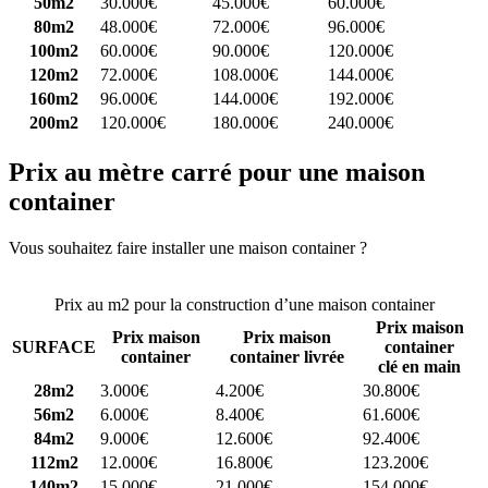
50m2
30.000€
45.000€
60.000€
80m2
48.000€
72.000€
96.000€
100m2
60.000€
90.000€
120.000€
120m2
72.000€
108.000€
144.000€
160m2
96.000€
144.000€
192.000€
200m2
120.000€
180.000€
240.000€
Prix au mètre carré pour une maison
container
Vous souhaitez faire installer une maison container ?
Comparez 4
constructeurs ici
Prix au m2 pour la construction d’une maison container
Prix maison
Prix maison
Prix maison
SURFACE
container
container
container livrée
clé en main
28m2
3.000€
4.200€
30.800€
56m2
6.000€
8.400€
61.600€
84m2
9.000€
12.600€
92.400€
112m2
12.000€
16.800€
123.200€
140m2
15.000€
21.000€
154.000€