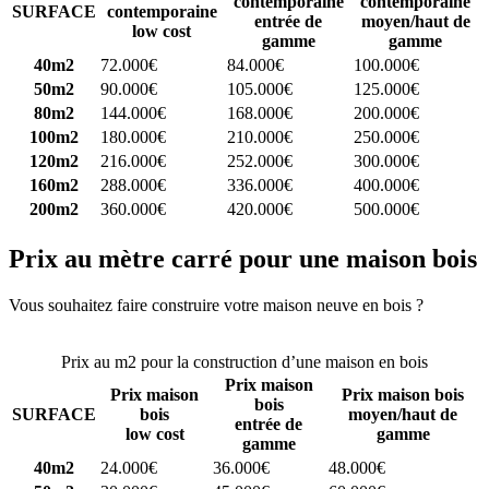
contemporaine
contemporaine
SURFACE
contemporaine
entrée de
moyen/haut de
low cost
gamme
gamme
40m2
72.000€
84.000€
100.000€
50m2
90.000€
105.000€
125.000€
80m2
144.000€
168.000€
200.000€
100m2
180.000€
210.000€
250.000€
120m2
216.000€
252.000€
300.000€
160m2
288.000€
336.000€
400.000€
200m2
360.000€
420.000€
500.000€
Prix au mètre carré pour une maison bois
Vous souhaitez faire construire votre maison neuve en bois ?
Comparez 4 constructeurs ici
Prix au m2 pour la construction d’une maison en bois
Prix maison
Prix maison
Prix maison bois
bois
SURFACE
bois
moyen/haut de
entrée de
low cost
gamme
gamme
40m2
24.000€
36.000€
48.000€