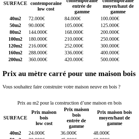
contemporaine
contemporaine
SURFACE
contemporaine
entrée de
moyen/haut de
low cost
gamme
gamme
40m2
72.000€
84.000€
100.000€
50m2
90.000€
105.000€
125.000€
80m2
144.000€
168.000€
200.000€
100m2
180.000€
210.000€
250.000€
120m2
216.000€
252.000€
300.000€
160m2
288.000€
336.000€
400.000€
200m2
360.000€
420.000€
500.000€
Prix au mètre carré pour une maison bois
Vous souhaitez faire construire votre maison neuve en bois ?
Comparez 4 constructeurs ici
Prix au m2 pour la construction d’une maison en bois
Prix maison
Prix maison
Prix maison bois
bois
SURFACE
bois
moyen/haut de
entrée de
low cost
gamme
gamme
40m2
24.000€
36.000€
48.000€