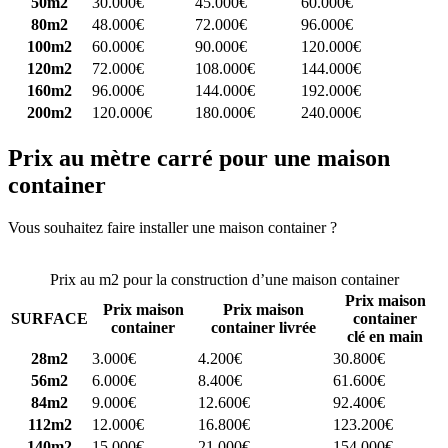
50m2
30.000€
45.000€
60.000€
80m2
48.000€
72.000€
96.000€
100m2
60.000€
90.000€
120.000€
120m2
72.000€
108.000€
144.000€
160m2
96.000€
144.000€
192.000€
200m2
120.000€
180.000€
240.000€
Prix au mètre carré pour une maison
container
Vous souhaitez faire installer une maison container ?
Comparez 4
constructeurs ici
Prix au m2 pour la construction d’une maison container
Prix maison
Prix maison
Prix maison
SURFACE
container
container
container livrée
clé en main
28m2
3.000€
4.200€
30.800€
56m2
6.000€
8.400€
61.600€
84m2
9.000€
12.600€
92.400€
112m2
12.000€
16.800€
123.200€
140m2
15.000€
21.000€
154.000€