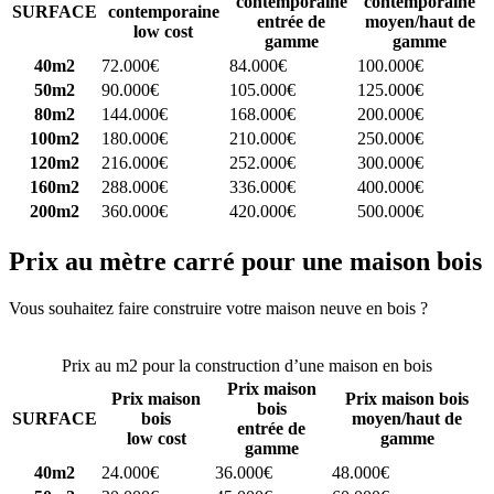
contemporaine
contemporaine
SURFACE
contemporaine
entrée de
moyen/haut de
low cost
gamme
gamme
40m2
72.000€
84.000€
100.000€
50m2
90.000€
105.000€
125.000€
80m2
144.000€
168.000€
200.000€
100m2
180.000€
210.000€
250.000€
120m2
216.000€
252.000€
300.000€
160m2
288.000€
336.000€
400.000€
200m2
360.000€
420.000€
500.000€
Prix au mètre carré pour une maison bois
Vous souhaitez faire construire votre maison neuve en bois ?
Comparez 4 constructeurs ici
Prix au m2 pour la construction d’une maison en bois
Prix maison
Prix maison
Prix maison bois
bois
SURFACE
bois
moyen/haut de
entrée de
low cost
gamme
gamme
40m2
24.000€
36.000€
48.000€