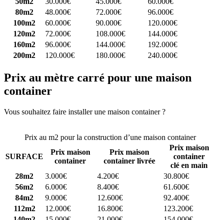
50m2
30.000€
45.000€
60.000€
80m2
48.000€
72.000€
96.000€
100m2
60.000€
90.000€
120.000€
120m2
72.000€
108.000€
144.000€
160m2
96.000€
144.000€
192.000€
200m2
120.000€
180.000€
240.000€
Prix au mètre carré pour une maison
container
Vous souhaitez faire installer une maison container ?
Comparez 4
constructeurs ici
Prix au m2 pour la construction d’une maison container
Prix maison
Prix maison
Prix maison
SURFACE
container
container
container livrée
clé en main
28m2
3.000€
4.200€
30.800€
56m2
6.000€
8.400€
61.600€
84m2
9.000€
12.600€
92.400€
112m2
12.000€
16.800€
123.200€
140m2
15.000€
21.000€
154.000€