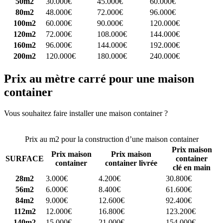
50m2
30.000€
45.000€
60.000€
80m2
48.000€
72.000€
96.000€
100m2
60.000€
90.000€
120.000€
120m2
72.000€
108.000€
144.000€
160m2
96.000€
144.000€
192.000€
200m2
120.000€
180.000€
240.000€
Prix au mètre carré pour une maison
container
Vous souhaitez faire installer une maison container ?
Comparez 4
constructeurs ici
Prix au m2 pour la construction d’une maison container
Prix maison
Prix maison
Prix maison
SURFACE
container
container
container livrée
clé en main
28m2
3.000€
4.200€
30.800€
56m2
6.000€
8.400€
61.600€
84m2
9.000€
12.600€
92.400€
112m2
12.000€
16.800€
123.200€
140m2
15.000€
21.000€
154.000€