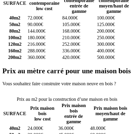
contemporaine
contemporaine
SURFACE
contemporaine
entrée de
moyen/haut de
low cost
gamme
gamme
40m2
72.000€
84.000€
100.000€
50m2
90.000€
105.000€
125.000€
80m2
144.000€
168.000€
200.000€
100m2
180.000€
210.000€
250.000€
120m2
216.000€
252.000€
300.000€
160m2
288.000€
336.000€
400.000€
200m2
360.000€
420.000€
500.000€
Prix au mètre carré pour une maison bois
Vous souhaitez faire construire votre maison neuve en bois ?
Comparez 4 constructeurs ici
Prix au m2 pour la construction d’une maison en bois
Prix maison
Prix maison
Prix maison bois
bois
SURFACE
bois
moyen/haut de
entrée de
low cost
gamme
gamme
40m2
24.000€
36.000€
48.000€