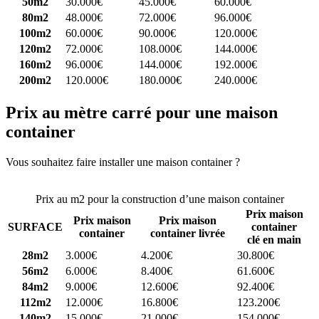
50m2
30.000€
45.000€
60.000€
80m2
48.000€
72.000€
96.000€
100m2
60.000€
90.000€
120.000€
120m2
72.000€
108.000€
144.000€
160m2
96.000€
144.000€
192.000€
200m2
120.000€
180.000€
240.000€
Prix au mètre carré pour une maison
container
Vous souhaitez faire installer une maison container ?
Comparez 4
constructeurs ici
Prix au m2 pour la construction d’une maison container
Prix maison
Prix maison
Prix maison
SURFACE
container
container
container livrée
clé en main
28m2
3.000€
4.200€
30.800€
56m2
6.000€
8.400€
61.600€
84m2
9.000€
12.600€
92.400€
112m2
12.000€
16.800€
123.200€
140m2
15.000€
21.000€
154.000€