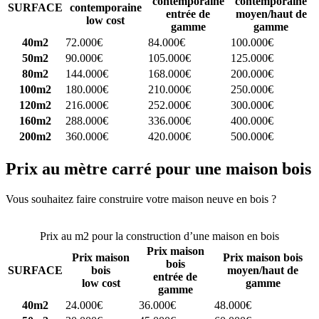
contemporaine
contemporaine
SURFACE
contemporaine
entrée de
moyen/haut de
low cost
gamme
gamme
40m2
72.000€
84.000€
100.000€
50m2
90.000€
105.000€
125.000€
80m2
144.000€
168.000€
200.000€
100m2
180.000€
210.000€
250.000€
120m2
216.000€
252.000€
300.000€
160m2
288.000€
336.000€
400.000€
200m2
360.000€
420.000€
500.000€
Prix au mètre carré pour une maison bois
Vous souhaitez faire construire votre maison neuve en bois ?
Comparez 4 constructeurs ici
Prix au m2 pour la construction d’une maison en bois
Prix maison
Prix maison
Prix maison bois
bois
SURFACE
bois
moyen/haut de
entrée de
low cost
gamme
gamme
40m2
24.000€
36.000€
48.000€