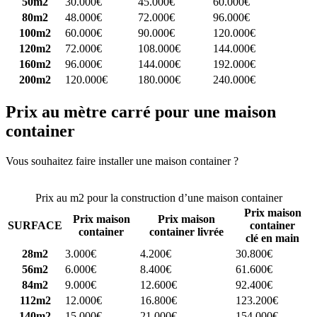
50m2
30.000€
45.000€
60.000€
80m2
48.000€
72.000€
96.000€
100m2
60.000€
90.000€
120.000€
120m2
72.000€
108.000€
144.000€
160m2
96.000€
144.000€
192.000€
200m2
120.000€
180.000€
240.000€
Prix au mètre carré pour une maison
container
Vous souhaitez faire installer une maison container ?
Comparez 4
constructeurs ici
Prix au m2 pour la construction d’une maison container
Prix maison
Prix maison
Prix maison
SURFACE
container
container
container livrée
clé en main
28m2
3.000€
4.200€
30.800€
56m2
6.000€
8.400€
61.600€
84m2
9.000€
12.600€
92.400€
112m2
12.000€
16.800€
123.200€
140m2
15.000€
21.000€
154.000€