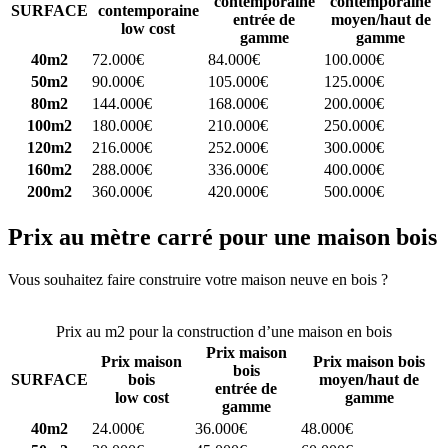
contemporaine
contemporaine
SURFACE
contemporaine
entrée de
moyen/haut de
low cost
gamme
gamme
40m2
72.000€
84.000€
100.000€
50m2
90.000€
105.000€
125.000€
80m2
144.000€
168.000€
200.000€
100m2
180.000€
210.000€
250.000€
120m2
216.000€
252.000€
300.000€
160m2
288.000€
336.000€
400.000€
200m2
360.000€
420.000€
500.000€
Prix au mètre carré pour une maison bois
Vous souhaitez faire construire votre maison neuve en bois ?
Comparez 4 constructeurs ici
Prix au m2 pour la construction d’une maison en bois
Prix maison
Prix maison
Prix maison bois
bois
SURFACE
bois
moyen/haut de
entrée de
low cost
gamme
gamme
40m2
24.000€
36.000€
48.000€