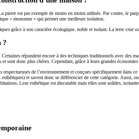
 pierre est par exemple de moins en moins utilisée. Par contre, le parpaing
brique « monomur » qui permet une meilleure isolation.
ues grâce à son caractère écologique, noble et isolant. La terre crue ou
n ?
. Certaines répondent encore à des techniques traditionnels avec des m
et sont donc plus chères. Cependant, grâce à leurs grandes économies d’
us respectueuses de l’environnement et conçues spécifiquement dans ce b
, esthétiques) et savent donc se différencier de cette catégorie. Aussi, 
itations. Leur esthétique est discutable mais elles sont solides, isolantes
temporaine