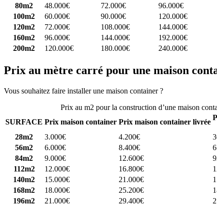
80m2
48.000€
72.000€
96.000€
100m2
60.000€
90.000€
120.000€
120m2
72.000€
108.000€
144.000€
160m2
96.000€
144.000€
192.000€
200m2
120.000€
180.000€
240.000€
Prix au mètre carré pour une maison cont
Vous souhaitez faire installer une maison container ?
Comparez 4 const
Prix au m2 pour la construction d’une maison cont
P
SURFACE
Prix maison container
Prix maison container livrée
28m2
3.000€
4.200€
3
56m2
6.000€
8.400€
6
84m2
9.000€
12.600€
9
112m2
12.000€
16.800€
1
140m2
15.000€
21.000€
1
168m2
18.000€
25.200€
1
196m2
21.000€
29.400€
2