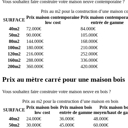
Vous souhaitez faire construire votre maison neuve contemporaine ?
C
Prix au m2 pour la construction d’une maison c
Prix maison contemporaine
Prix maison contempora
SURFACE
low cost
entrée de gamme
40m2
72.000€
84.000€
50m2
90.000€
105.000€
80m2
144.000€
168.000€
100m2
180.000€
210.000€
120m2
216.000€
252.000€
160m2
288.000€
336.000€
200m2
360.000€
420.000€
Prix au mètre carré pour une maison bois
Vous souhaitez faire construire votre maison neuve en bois ?
Comparez
Prix au m2 pour la construction d’une maison en bois
Prix maison bois
Prix maison bois
Prix maison bo
SURFACE
low cost
entrée de gamme
moyen/haut de g
40m2
24.000€
36.000€
48.000€
50m2
30.000€
45.000€
60.000€