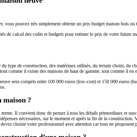
e maison neuve
r, vous pouvez trés simplement obtenir un prix budget maison bois ou tra
ités de calcul des coûts et budgets pour estimer le prix de votre future 
u type de construction, des matériaux utilisés, du terrain choisi, du c
 » tout comme il existe des maisons de haut de gamme, tout comme il en 
 neuve sera compris entre 100 000 euros (low-cost) et 150 000 euros (
os.
a maison ?
 terme. Il convient donc de penser à tous les détails primordiaux et susc
penses nécessaires, sur le moment et après la fin de la construction. Vo
s devez choisir votre professionnel avec attention car tous ne proposen
 construction d’une maison ?