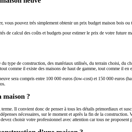
e maison neuve
r, vous pouvez trés simplement obtenir un prix budget maison bois ou tra
ités de calcul des coûts et budgets pour estimer le prix de votre future 
u type de construction, des matériaux utilisés, du terrain choisi, du c
 » tout comme il existe des maisons de haut de gamme, tout comme il en 
 neuve sera compris entre 100 000 euros (low-cost) et 150 000 euros (
os.
a maison ?
 terme. Il convient donc de penser à tous les détails primordiaux et susc
penses nécessaires, sur le moment et après la fin de la construction. Vo
s devez choisir votre professionnel avec attention car tous ne proposen
 construction d’une maison ?