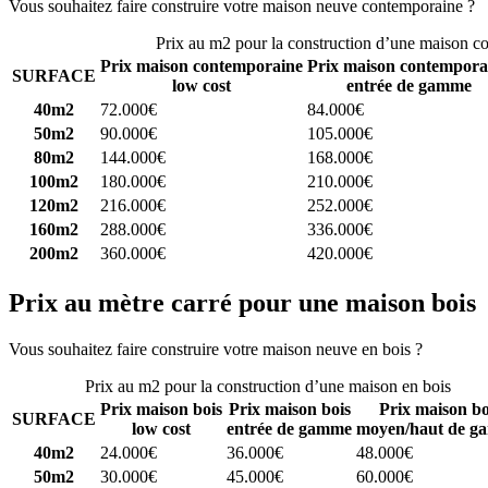
Vous souhaitez faire construire votre maison neuve contemporaine ?
C
Prix au m2 pour la construction d’une maison c
Prix maison contemporaine
Prix maison contempora
SURFACE
low cost
entrée de gamme
40m2
72.000€
84.000€
50m2
90.000€
105.000€
80m2
144.000€
168.000€
100m2
180.000€
210.000€
120m2
216.000€
252.000€
160m2
288.000€
336.000€
200m2
360.000€
420.000€
Prix au mètre carré pour une maison bois
Vous souhaitez faire construire votre maison neuve en bois ?
Comparez
Prix au m2 pour la construction d’une maison en bois
Prix maison bois
Prix maison bois
Prix maison bo
SURFACE
low cost
entrée de gamme
moyen/haut de g
40m2
24.000€
36.000€
48.000€
50m2
30.000€
45.000€
60.000€