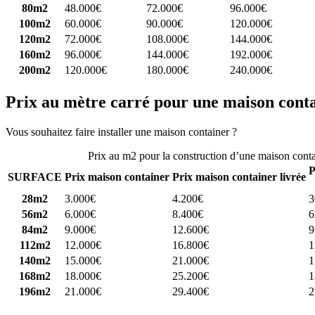
80m2
48.000€
72.000€
96.000€
100m2
60.000€
90.000€
120.000€
120m2
72.000€
108.000€
144.000€
160m2
96.000€
144.000€
192.000€
200m2
120.000€
180.000€
240.000€
Prix au mètre carré pour une maison cont
Vous souhaitez faire installer une maison container ?
Comparez 4 const
Prix au m2 pour la construction d’une maison cont
P
SURFACE
Prix maison container
Prix maison container livrée
28m2
3.000€
4.200€
3
56m2
6.000€
8.400€
6
84m2
9.000€
12.600€
9
112m2
12.000€
16.800€
1
140m2
15.000€
21.000€
1
168m2
18.000€
25.200€
1
196m2
21.000€
29.400€
2