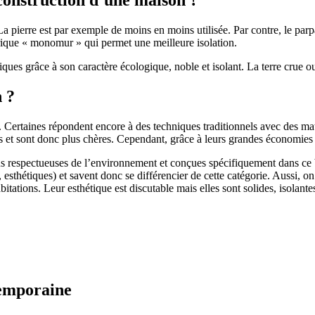
 pierre est par exemple de moins en moins utilisée. Par contre, le parpaing
brique « monomur » qui permet une meilleure isolation.
ues grâce à son caractère écologique, noble et isolant. La terre crue ou
n ?
. Certaines répondent encore à des techniques traditionnels avec des m
et sont donc plus chères. Cependant, grâce à leurs grandes économies d’
us respectueuses de l’environnement et conçues spécifiquement dans ce b
, esthétiques) et savent donc se différencier de cette catégorie. Aussi, 
itations. Leur esthétique est discutable mais elles sont solides, isolantes
temporaine