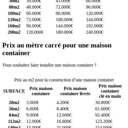
50m2
30.000€
45.000€
60.000€
80m2
48.000€
72.000€
96.000€
100m2
60.000€
90.000€
120.000€
120m2
72.000€
108.000€
144.000€
160m2
96.000€
144.000€
192.000€
200m2
120.000€
180.000€
240.000€
Prix au mètre carré pour une maison
container
Vous souhaitez faire installer une maison container ?
Comparez 4
constructeurs ici
Prix au m2 pour la construction d’une maison container
Prix maison
Prix maison
Prix maison
SURFACE
container
container
container livrée
clé en main
28m2
3.000€
4.200€
30.800€
56m2
6.000€
8.400€
61.600€
84m2
9.000€
12.600€
92.400€
112m2
12.000€
16.800€
123.200€
140m2
15.000€
21.000€
154.000€