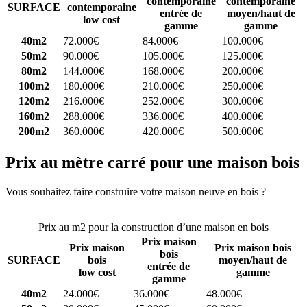
contemporaine
contemporaine
SURFACE
contemporaine
entrée de
moyen/haut de
low cost
gamme
gamme
40m2
72.000€
84.000€
100.000€
50m2
90.000€
105.000€
125.000€
80m2
144.000€
168.000€
200.000€
100m2
180.000€
210.000€
250.000€
120m2
216.000€
252.000€
300.000€
160m2
288.000€
336.000€
400.000€
200m2
360.000€
420.000€
500.000€
Prix au mètre carré pour une maison bois
Vous souhaitez faire construire votre maison neuve en bois ?
Comparez 4 constructeurs ici
Prix au m2 pour la construction d’une maison en bois
Prix maison
Prix maison
Prix maison bois
bois
SURFACE
bois
moyen/haut de
entrée de
low cost
gamme
gamme
40m2
24.000€
36.000€
48.000€