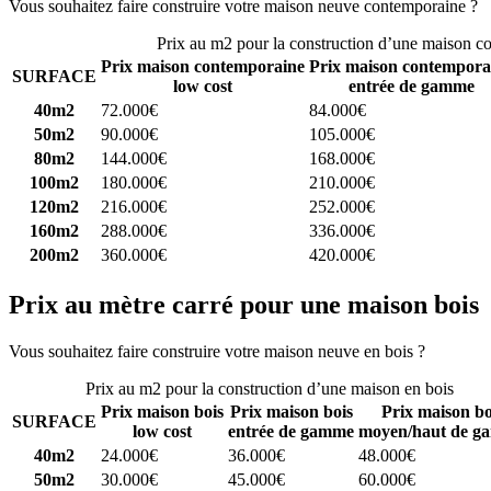
Vous souhaitez faire construire votre maison neuve contemporaine ?
C
Prix au m2 pour la construction d’une maison c
Prix maison contemporaine
Prix maison contempora
SURFACE
low cost
entrée de gamme
40m2
72.000€
84.000€
50m2
90.000€
105.000€
80m2
144.000€
168.000€
100m2
180.000€
210.000€
120m2
216.000€
252.000€
160m2
288.000€
336.000€
200m2
360.000€
420.000€
Prix au mètre carré pour une maison bois
Vous souhaitez faire construire votre maison neuve en bois ?
Comparez
Prix au m2 pour la construction d’une maison en bois
Prix maison bois
Prix maison bois
Prix maison bo
SURFACE
low cost
entrée de gamme
moyen/haut de g
40m2
24.000€
36.000€
48.000€
50m2
30.000€
45.000€
60.000€