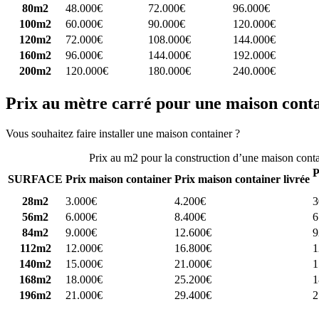
80m2
48.000€
72.000€
96.000€
100m2
60.000€
90.000€
120.000€
120m2
72.000€
108.000€
144.000€
160m2
96.000€
144.000€
192.000€
200m2
120.000€
180.000€
240.000€
Prix au mètre carré pour une maison cont
Vous souhaitez faire installer une maison container ?
Comparez 4 const
Prix au m2 pour la construction d’une maison cont
P
SURFACE
Prix maison container
Prix maison container livrée
28m2
3.000€
4.200€
3
56m2
6.000€
8.400€
6
84m2
9.000€
12.600€
9
112m2
12.000€
16.800€
1
140m2
15.000€
21.000€
1
168m2
18.000€
25.200€
1
196m2
21.000€
29.400€
2