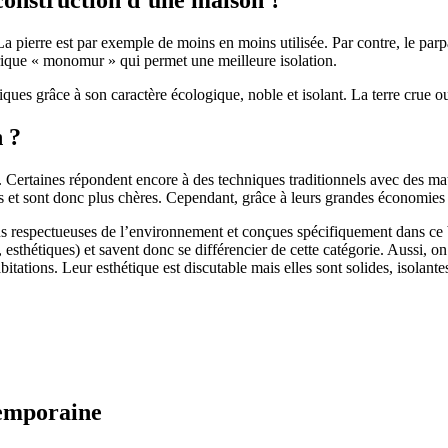
 pierre est par exemple de moins en moins utilisée. Par contre, le parpaing
brique « monomur » qui permet une meilleure isolation.
ues grâce à son caractère écologique, noble et isolant. La terre crue ou
n ?
. Certaines répondent encore à des techniques traditionnels avec des m
et sont donc plus chères. Cependant, grâce à leurs grandes économies d’
us respectueuses de l’environnement et conçues spécifiquement dans ce b
, esthétiques) et savent donc se différencier de cette catégorie. Aussi, 
itations. Leur esthétique est discutable mais elles sont solides, isolantes
temporaine