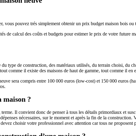
e maison neuve
r, vous pouvez trés simplement obtenir un prix budget maison bois ou tra
ités de calcul des coûts et budgets pour estimer le prix de votre future 
u type de construction, des matériaux utilisés, du terrain choisi, du c
 » tout comme il existe des maisons de haut de gamme, tout comme il en 
 neuve sera compris entre 100 000 euros (low-cost) et 150 000 euros (
os.
a maison ?
 terme. Il convient donc de penser à tous les détails primordiaux et susc
penses nécessaires, sur le moment et après la fin de la construction. Vo
s devez choisir votre professionnel avec attention car tous ne proposen
 construction d’une maison ?