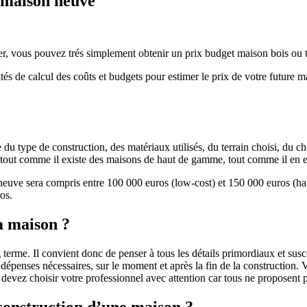
e maison neuve
r, vous pouvez trés simplement obtenir un prix budget maison bois ou tra
ités de calcul des coûts et budgets pour estimer le prix de votre future 
u type de construction, des matériaux utilisés, du terrain choisi, du c
 » tout comme il existe des maisons de haut de gamme, tout comme il en 
 neuve sera compris entre 100 000 euros (low-cost) et 150 000 euros (
os.
a maison ?
 terme. Il convient donc de penser à tous les détails primordiaux et susc
penses nécessaires, sur le moment et après la fin de la construction. Vo
s devez choisir votre professionnel avec attention car tous ne proposen
 construction d’une maison ?