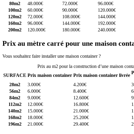
80m2
48.000€
72.000€
96.000€
100m2
60.000€
90.000€
120.000€
120m2
72.000€
108.000€
144.000€
160m2
96.000€
144.000€
192.000€
200m2
120.000€
180.000€
240.000€
Prix au mètre carré pour une maison cont
Vous souhaitez faire installer une maison container ?
Comparez 4 const
Prix au m2 pour la construction d’une maison cont
P
SURFACE
Prix maison container
Prix maison container livrée
28m2
3.000€
4.200€
3
56m2
6.000€
8.400€
6
84m2
9.000€
12.600€
9
112m2
12.000€
16.800€
1
140m2
15.000€
21.000€
1
168m2
18.000€
25.200€
1
196m2
21.000€
29.400€
2