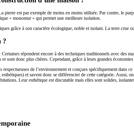
 pierre est par exemple de moins en moins utilisée. Par contre, le parpaing
brique « monomur » qui permet une meilleure isolation.
ues grâce à son caractère écologique, noble et isolant. La terre crue ou
n ?
. Certaines répondent encore à des techniques traditionnels avec des m
et sont donc plus chères. Cependant, grâce à leurs grandes économies d’
us respectueuses de l’environnement et conçues spécifiquement dans ce b
, esthétiques) et savent donc se différencier de cette catégorie. Aussi, 
itations. Leur esthétique est discutable mais elles sont solides, isolantes
temporaine