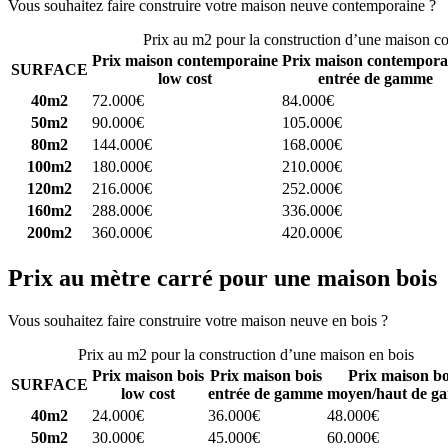
Vous souhaitez faire construire votre maison neuve contemporaine ?
C
Prix au m2 pour la construction d’une maison c
Prix maison contemporaine
Prix maison contempora
SURFACE
low cost
entrée de gamme
40m2
72.000€
84.000€
50m2
90.000€
105.000€
80m2
144.000€
168.000€
100m2
180.000€
210.000€
120m2
216.000€
252.000€
160m2
288.000€
336.000€
200m2
360.000€
420.000€
Prix au mètre carré pour une maison bois
Vous souhaitez faire construire votre maison neuve en bois ?
Comparez
Prix au m2 pour la construction d’une maison en bois
Prix maison bois
Prix maison bois
Prix maison bo
SURFACE
low cost
entrée de gamme
moyen/haut de g
40m2
24.000€
36.000€
48.000€
50m2
30.000€
45.000€
60.000€