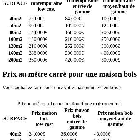
contemporaine
contemporaine
SURFACE
contemporaine
entrée de
moyen/haut de
low cost
gamme
gamme
40m2
72.000€
84.000€
100.000€
50m2
90.000€
105.000€
125.000€
80m2
144.000€
168.000€
200.000€
100m2
180.000€
210.000€
250.000€
120m2
216.000€
252.000€
300.000€
160m2
288.000€
336.000€
400.000€
200m2
360.000€
420.000€
500.000€
Prix au mètre carré pour une maison bois
Vous souhaitez faire construire votre maison neuve en bois ?
Comparez 4 constructeurs ici
Prix au m2 pour la construction d’une maison en bois
Prix maison
Prix maison
Prix maison bois
bois
SURFACE
bois
moyen/haut de
entrée de
low cost
gamme
gamme
40m2
24.000€
36.000€
48.000€