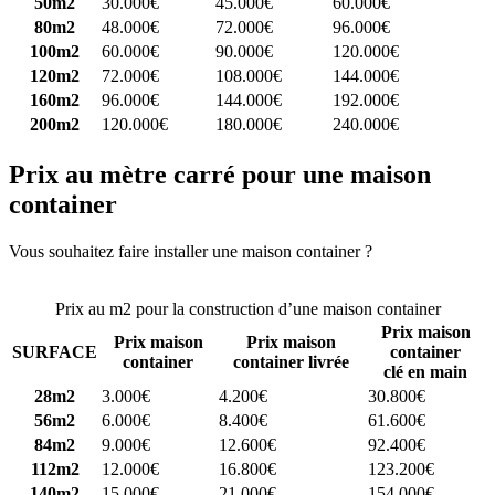
50m2
30.000€
45.000€
60.000€
80m2
48.000€
72.000€
96.000€
100m2
60.000€
90.000€
120.000€
120m2
72.000€
108.000€
144.000€
160m2
96.000€
144.000€
192.000€
200m2
120.000€
180.000€
240.000€
Prix au mètre carré pour une maison
container
Vous souhaitez faire installer une maison container ?
Comparez 4
constructeurs ici
Prix au m2 pour la construction d’une maison container
Prix maison
Prix maison
Prix maison
SURFACE
container
container
container livrée
clé en main
28m2
3.000€
4.200€
30.800€
56m2
6.000€
8.400€
61.600€
84m2
9.000€
12.600€
92.400€
112m2
12.000€
16.800€
123.200€
140m2
15.000€
21.000€
154.000€