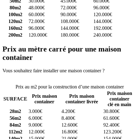
50m2
30.000€
45.000€
60.000€
80m2
48.000€
72.000€
96.000€
100m2
60.000€
90.000€
120.000€
120m2
72.000€
108.000€
144.000€
160m2
96.000€
144.000€
192.000€
200m2
120.000€
180.000€
240.000€
Prix au mètre carré pour une maison
container
Vous souhaitez faire installer une maison container ?
Comparez 4
constructeurs ici
Prix au m2 pour la construction d’une maison container
Prix maison
Prix maison
Prix maison
SURFACE
container
container
container livrée
clé en main
28m2
3.000€
4.200€
30.800€
56m2
6.000€
8.400€
61.600€
84m2
9.000€
12.600€
92.400€
112m2
12.000€
16.800€
123.200€
140m2
15.000€
21.000€
154.000€