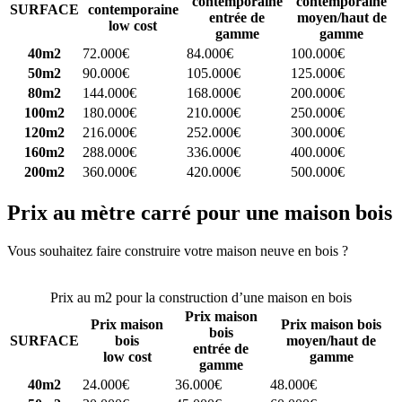
contemporaine
contemporaine
SURFACE
contemporaine
entrée de
moyen/haut de
low cost
gamme
gamme
40m2
72.000€
84.000€
100.000€
50m2
90.000€
105.000€
125.000€
80m2
144.000€
168.000€
200.000€
100m2
180.000€
210.000€
250.000€
120m2
216.000€
252.000€
300.000€
160m2
288.000€
336.000€
400.000€
200m2
360.000€
420.000€
500.000€
Prix au mètre carré pour une maison bois
Vous souhaitez faire construire votre maison neuve en bois ?
Comparez 4 constructeurs ici
Prix au m2 pour la construction d’une maison en bois
Prix maison
Prix maison
Prix maison bois
bois
SURFACE
bois
moyen/haut de
entrée de
low cost
gamme
gamme
40m2
24.000€
36.000€
48.000€