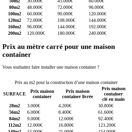
50m2
30.000€
45.000€
60.000€
80m2
48.000€
72.000€
96.000€
100m2
60.000€
90.000€
120.000€
120m2
72.000€
108.000€
144.000€
160m2
96.000€
144.000€
192.000€
200m2
120.000€
180.000€
240.000€
Prix au mètre carré pour une maison
container
Vous souhaitez faire installer une maison container ?
Comparez 4
constructeurs ici
Prix au m2 pour la construction d’une maison container
Prix maison
Prix maison
Prix maison
SURFACE
container
container
container livrée
clé en main
28m2
3.000€
4.200€
30.800€
56m2
6.000€
8.400€
61.600€
84m2
9.000€
12.600€
92.400€
112m2
12.000€
16.800€
123.200€
140m2
15.000€
21.000€
154.000€