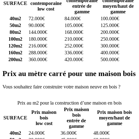
contemporaine
contemporaine
SURFACE
contemporaine
entrée de
moyen/haut de
low cost
gamme
gamme
40m2
72.000€
84.000€
100.000€
50m2
90.000€
105.000€
125.000€
80m2
144.000€
168.000€
200.000€
100m2
180.000€
210.000€
250.000€
120m2
216.000€
252.000€
300.000€
160m2
288.000€
336.000€
400.000€
200m2
360.000€
420.000€
500.000€
Prix au mètre carré pour une maison bois
Vous souhaitez faire construire votre maison neuve en bois ?
Comparez 4 constructeurs ici
Prix au m2 pour la construction d’une maison en bois
Prix maison
Prix maison
Prix maison bois
bois
SURFACE
bois
moyen/haut de
entrée de
low cost
gamme
gamme
40m2
24.000€
36.000€
48.000€