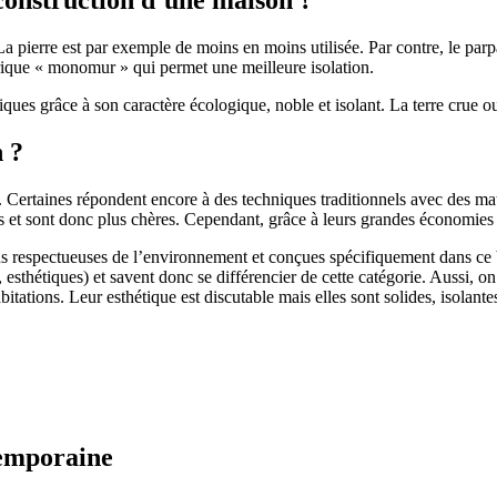
 pierre est par exemple de moins en moins utilisée. Par contre, le parpaing
brique « monomur » qui permet une meilleure isolation.
ues grâce à son caractère écologique, noble et isolant. La terre crue ou
n ?
. Certaines répondent encore à des techniques traditionnels avec des m
et sont donc plus chères. Cependant, grâce à leurs grandes économies d’
us respectueuses de l’environnement et conçues spécifiquement dans ce b
, esthétiques) et savent donc se différencier de cette catégorie. Aussi, 
itations. Leur esthétique est discutable mais elles sont solides, isolantes
temporaine