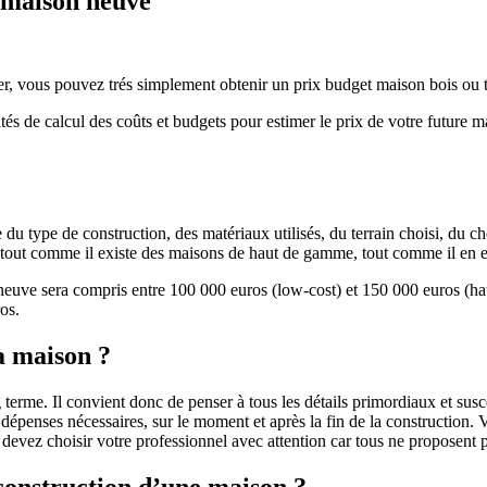
e maison neuve
r, vous pouvez trés simplement obtenir un prix budget maison bois ou tra
ités de calcul des coûts et budgets pour estimer le prix de votre future 
u type de construction, des matériaux utilisés, du terrain choisi, du c
 » tout comme il existe des maisons de haut de gamme, tout comme il en 
 neuve sera compris entre 100 000 euros (low-cost) et 150 000 euros (
os.
a maison ?
 terme. Il convient donc de penser à tous les détails primordiaux et susc
penses nécessaires, sur le moment et après la fin de la construction. Vo
s devez choisir votre professionnel avec attention car tous ne proposen
 construction d’une maison ?