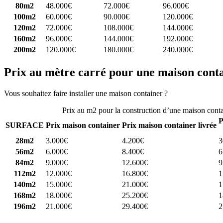
80m2
48.000€
72.000€
96.000€
100m2
60.000€
90.000€
120.000€
120m2
72.000€
108.000€
144.000€
160m2
96.000€
144.000€
192.000€
200m2
120.000€
180.000€
240.000€
Prix au mètre carré pour une maison cont
Vous souhaitez faire installer une maison container ?
Comparez 4 const
Prix au m2 pour la construction d’une maison cont
P
SURFACE
Prix maison container
Prix maison container livrée
28m2
3.000€
4.200€
3
56m2
6.000€
8.400€
6
84m2
9.000€
12.600€
9
112m2
12.000€
16.800€
1
140m2
15.000€
21.000€
1
168m2
18.000€
25.200€
1
196m2
21.000€
29.400€
2