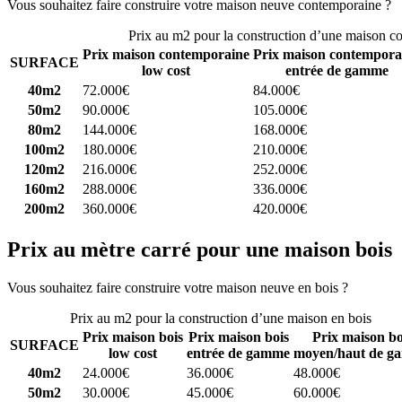
Vous souhaitez faire construire votre maison neuve contemporaine ?
C
Prix au m2 pour la construction d’une maison c
Prix maison contemporaine
Prix maison contempora
SURFACE
low cost
entrée de gamme
40m2
72.000€
84.000€
50m2
90.000€
105.000€
80m2
144.000€
168.000€
100m2
180.000€
210.000€
120m2
216.000€
252.000€
160m2
288.000€
336.000€
200m2
360.000€
420.000€
Prix au mètre carré pour une maison bois
Vous souhaitez faire construire votre maison neuve en bois ?
Comparez
Prix au m2 pour la construction d’une maison en bois
Prix maison bois
Prix maison bois
Prix maison bo
SURFACE
low cost
entrée de gamme
moyen/haut de g
40m2
24.000€
36.000€
48.000€
50m2
30.000€
45.000€
60.000€