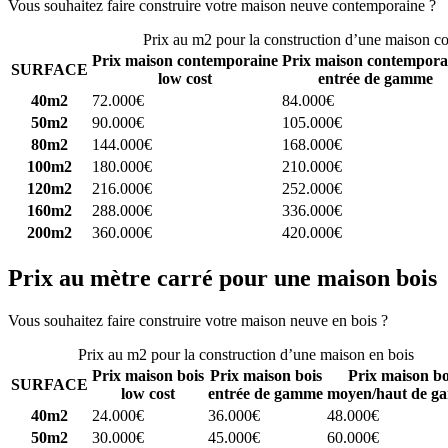
Vous souhaitez faire construire votre maison neuve contemporaine ?
C
Prix au m2 pour la construction d’une maison c
Prix maison contemporaine
Prix maison contempora
SURFACE
low cost
entrée de gamme
40m2
72.000€
84.000€
50m2
90.000€
105.000€
80m2
144.000€
168.000€
100m2
180.000€
210.000€
120m2
216.000€
252.000€
160m2
288.000€
336.000€
200m2
360.000€
420.000€
Prix au mètre carré pour une maison bois
Vous souhaitez faire construire votre maison neuve en bois ?
Comparez
Prix au m2 pour la construction d’une maison en bois
Prix maison bois
Prix maison bois
Prix maison bo
SURFACE
low cost
entrée de gamme
moyen/haut de g
40m2
24.000€
36.000€
48.000€
50m2
30.000€
45.000€
60.000€