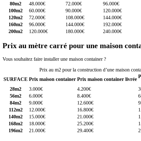
80m2
48.000€
72.000€
96.000€
100m2
60.000€
90.000€
120.000€
120m2
72.000€
108.000€
144.000€
160m2
96.000€
144.000€
192.000€
200m2
120.000€
180.000€
240.000€
Prix au mètre carré pour une maison cont
Vous souhaitez faire installer une maison container ?
Comparez 4 const
Prix au m2 pour la construction d’une maison cont
P
SURFACE
Prix maison container
Prix maison container livrée
28m2
3.000€
4.200€
3
56m2
6.000€
8.400€
6
84m2
9.000€
12.600€
9
112m2
12.000€
16.800€
1
140m2
15.000€
21.000€
1
168m2
18.000€
25.200€
1
196m2
21.000€
29.400€
2