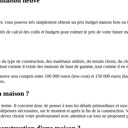
e maison neuve
r, vous pouvez trés simplement obtenir un prix budget maison bois ou tra
ités de calcul des coûts et budgets pour estimer le prix de votre future 
u type de construction, des matériaux utilisés, du terrain choisi, du c
 » tout comme il existe des maisons de haut de gamme, tout comme il en 
 neuve sera compris entre 100 000 euros (low-cost) et 150 000 euros (
os.
a maison ?
 terme. Il convient donc de penser à tous les détails primordiaux et susc
penses nécessaires, sur le moment et après la fin de la construction. Vo
s devez choisir votre professionnel avec attention car tous ne proposen
 construction d’une maison ?