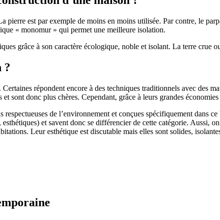
 pierre est par exemple de moins en moins utilisée. Par contre, le parpaing
brique « monomur » qui permet une meilleure isolation.
ues grâce à son caractère écologique, noble et isolant. La terre crue ou
n ?
. Certaines répondent encore à des techniques traditionnels avec des m
et sont donc plus chères. Cependant, grâce à leurs grandes économies d’
us respectueuses de l’environnement et conçues spécifiquement dans ce b
, esthétiques) et savent donc se différencier de cette catégorie. Aussi, 
itations. Leur esthétique est discutable mais elles sont solides, isolantes
temporaine