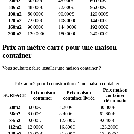
50m2
30.000€
45.000€
60.000€
80m2
48.000€
72.000€
96.000€
100m2
60.000€
90.000€
120.000€
120m2
72.000€
108.000€
144.000€
160m2
96.000€
144.000€
192.000€
200m2
120.000€
180.000€
240.000€
Prix au mètre carré pour une maison
container
Vous souhaitez faire installer une maison container ?
Comparez 4
constructeurs ici
Prix au m2 pour la construction d’une maison container
Prix maison
Prix maison
Prix maison
SURFACE
container
container
container livrée
clé en main
28m2
3.000€
4.200€
30.800€
56m2
6.000€
8.400€
61.600€
84m2
9.000€
12.600€
92.400€
112m2
12.000€
16.800€
123.200€
140m2
15.000€
21.000€
154.000€