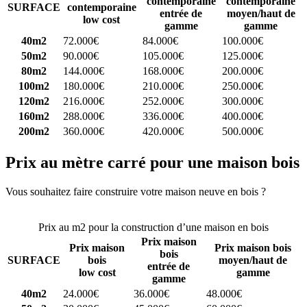
contemporaine
contemporaine
SURFACE
contemporaine
entrée de
moyen/haut de
low cost
gamme
gamme
40m2
72.000€
84.000€
100.000€
50m2
90.000€
105.000€
125.000€
80m2
144.000€
168.000€
200.000€
100m2
180.000€
210.000€
250.000€
120m2
216.000€
252.000€
300.000€
160m2
288.000€
336.000€
400.000€
200m2
360.000€
420.000€
500.000€
Prix au mètre carré pour une maison bois
Vous souhaitez faire construire votre maison neuve en bois ?
Comparez 4 constructeurs ici
Prix au m2 pour la construction d’une maison en bois
Prix maison
Prix maison
Prix maison bois
bois
SURFACE
bois
moyen/haut de
entrée de
low cost
gamme
gamme
40m2
24.000€
36.000€
48.000€