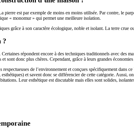
 pierre est par exemple de moins en moins utilisée. Par contre, le parpaing
brique « monomur » qui permet une meilleure isolation.
ues grâce à son caractère écologique, noble et isolant. La terre crue ou
n ?
. Certaines répondent encore à des techniques traditionnels avec des m
et sont donc plus chères. Cependant, grâce à leurs grandes économies d’
us respectueuses de l’environnement et conçues spécifiquement dans ce b
, esthétiques) et savent donc se différencier de cette catégorie. Aussi, 
itations. Leur esthétique est discutable mais elles sont solides, isolantes
temporaine