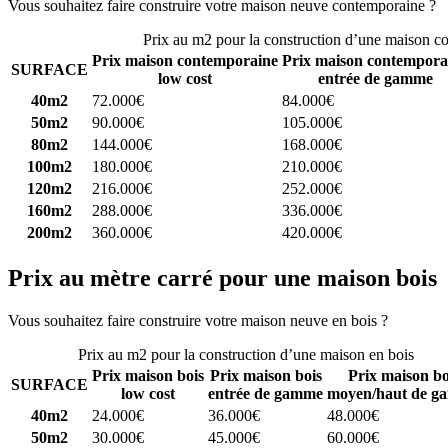
Vous souhaitez faire construire votre maison neuve contemporaine ?
C
Prix au m2 pour la construction d’une maison c
Prix maison contemporaine
Prix maison contempora
SURFACE
low cost
entrée de gamme
40m2
72.000€
84.000€
50m2
90.000€
105.000€
80m2
144.000€
168.000€
100m2
180.000€
210.000€
120m2
216.000€
252.000€
160m2
288.000€
336.000€
200m2
360.000€
420.000€
Prix au mètre carré pour une maison bois
Vous souhaitez faire construire votre maison neuve en bois ?
Comparez
Prix au m2 pour la construction d’une maison en bois
Prix maison bois
Prix maison bois
Prix maison bo
SURFACE
low cost
entrée de gamme
moyen/haut de g
40m2
24.000€
36.000€
48.000€
50m2
30.000€
45.000€
60.000€