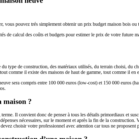
e maison neuve
r, vous pouvez trés simplement obtenir un prix budget maison bois ou tra
ités de calcul des coûts et budgets pour estimer le prix de votre future 
u type de construction, des matériaux utilisés, du terrain choisi, du c
 » tout comme il existe des maisons de haut de gamme, tout comme il en 
 neuve sera compris entre 100 000 euros (low-cost) et 150 000 euros (
os.
a maison ?
 terme. Il convient donc de penser à tous les détails primordiaux et susc
penses nécessaires, sur le moment et après la fin de la construction. Vo
s devez choisir votre professionnel avec attention car tous ne proposen
 construction d’une maison ?