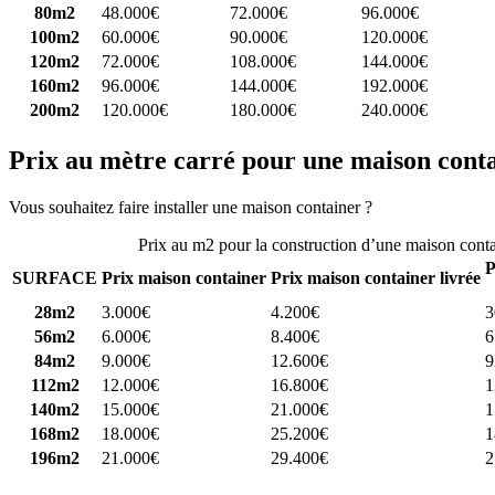
80m2
48.000€
72.000€
96.000€
100m2
60.000€
90.000€
120.000€
120m2
72.000€
108.000€
144.000€
160m2
96.000€
144.000€
192.000€
200m2
120.000€
180.000€
240.000€
Prix au mètre carré pour une maison cont
Vous souhaitez faire installer une maison container ?
Comparez 4 const
Prix au m2 pour la construction d’une maison cont
P
SURFACE
Prix maison container
Prix maison container livrée
28m2
3.000€
4.200€
3
56m2
6.000€
8.400€
6
84m2
9.000€
12.600€
9
112m2
12.000€
16.800€
1
140m2
15.000€
21.000€
1
168m2
18.000€
25.200€
1
196m2
21.000€
29.400€
2