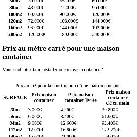
50m2
30.000€
45.000€
60.000€
80m2
48.000€
72.000€
96.000€
100m2
60.000€
90.000€
120.000€
120m2
72.000€
108.000€
144.000€
160m2
96.000€
144.000€
192.000€
200m2
120.000€
180.000€
240.000€
Prix au mètre carré pour une maison
container
Vous souhaitez faire installer une maison container ?
Comparez 4
constructeurs ici
Prix au m2 pour la construction d’une maison container
Prix maison
Prix maison
Prix maison
SURFACE
container
container
container livrée
clé en main
28m2
3.000€
4.200€
30.800€
56m2
6.000€
8.400€
61.600€
84m2
9.000€
12.600€
92.400€
112m2
12.000€
16.800€
123.200€
140m2
15.000€
21.000€
154.000€