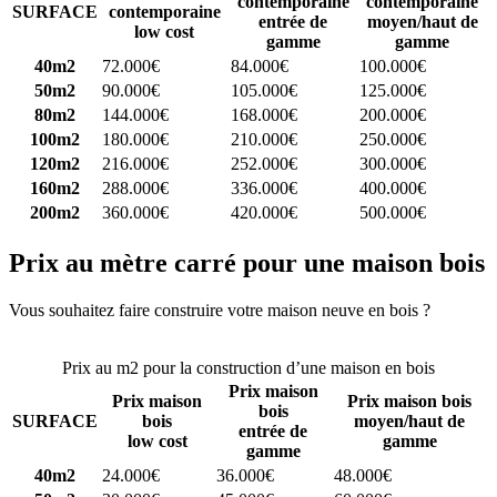
contemporaine
contemporaine
SURFACE
contemporaine
entrée de
moyen/haut de
low cost
gamme
gamme
40m2
72.000€
84.000€
100.000€
50m2
90.000€
105.000€
125.000€
80m2
144.000€
168.000€
200.000€
100m2
180.000€
210.000€
250.000€
120m2
216.000€
252.000€
300.000€
160m2
288.000€
336.000€
400.000€
200m2
360.000€
420.000€
500.000€
Prix au mètre carré pour une maison bois
Vous souhaitez faire construire votre maison neuve en bois ?
Comparez 4 constructeurs ici
Prix au m2 pour la construction d’une maison en bois
Prix maison
Prix maison
Prix maison bois
bois
SURFACE
bois
moyen/haut de
entrée de
low cost
gamme
gamme
40m2
24.000€
36.000€
48.000€