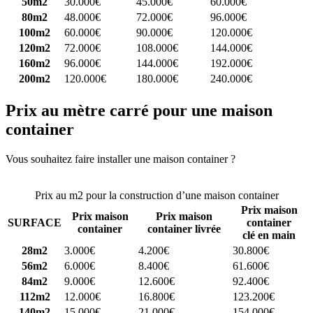
50m2
30.000€
45.000€
60.000€
80m2
48.000€
72.000€
96.000€
100m2
60.000€
90.000€
120.000€
120m2
72.000€
108.000€
144.000€
160m2
96.000€
144.000€
192.000€
200m2
120.000€
180.000€
240.000€
Prix au mètre carré pour une maison
container
Vous souhaitez faire installer une maison container ?
Comparez 4
constructeurs ici
Prix au m2 pour la construction d’une maison container
Prix maison
Prix maison
Prix maison
SURFACE
container
container
container livrée
clé en main
28m2
3.000€
4.200€
30.800€
56m2
6.000€
8.400€
61.600€
84m2
9.000€
12.600€
92.400€
112m2
12.000€
16.800€
123.200€
140m2
15.000€
21.000€
154.000€