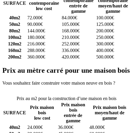
contemporaine
contemporaine
SURFACE
contemporaine
entrée de
moyen/haut de
low cost
gamme
gamme
40m2
72.000€
84.000€
100.000€
50m2
90.000€
105.000€
125.000€
80m2
144.000€
168.000€
200.000€
100m2
180.000€
210.000€
250.000€
120m2
216.000€
252.000€
300.000€
160m2
288.000€
336.000€
400.000€
200m2
360.000€
420.000€
500.000€
Prix au mètre carré pour une maison bois
Vous souhaitez faire construire votre maison neuve en bois ?
Comparez 4 constructeurs ici
Prix au m2 pour la construction d’une maison en bois
Prix maison
Prix maison
Prix maison bois
bois
SURFACE
bois
moyen/haut de
entrée de
low cost
gamme
gamme
40m2
24.000€
36.000€
48.000€