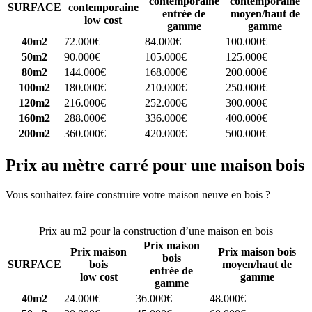
contemporaine
contemporaine
SURFACE
contemporaine
entrée de
moyen/haut de
low cost
gamme
gamme
40m2
72.000€
84.000€
100.000€
50m2
90.000€
105.000€
125.000€
80m2
144.000€
168.000€
200.000€
100m2
180.000€
210.000€
250.000€
120m2
216.000€
252.000€
300.000€
160m2
288.000€
336.000€
400.000€
200m2
360.000€
420.000€
500.000€
Prix au mètre carré pour une maison bois
Vous souhaitez faire construire votre maison neuve en bois ?
Comparez 4 constructeurs ici
Prix au m2 pour la construction d’une maison en bois
Prix maison
Prix maison
Prix maison bois
bois
SURFACE
bois
moyen/haut de
entrée de
low cost
gamme
gamme
40m2
24.000€
36.000€
48.000€