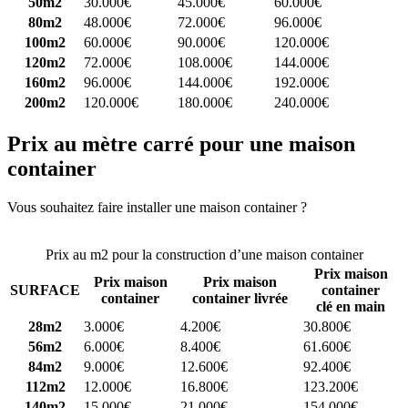
50m2
30.000€
45.000€
60.000€
80m2
48.000€
72.000€
96.000€
100m2
60.000€
90.000€
120.000€
120m2
72.000€
108.000€
144.000€
160m2
96.000€
144.000€
192.000€
200m2
120.000€
180.000€
240.000€
Prix au mètre carré pour une maison
container
Vous souhaitez faire installer une maison container ?
Comparez 4
constructeurs ici
Prix au m2 pour la construction d’une maison container
Prix maison
Prix maison
Prix maison
SURFACE
container
container
container livrée
clé en main
28m2
3.000€
4.200€
30.800€
56m2
6.000€
8.400€
61.600€
84m2
9.000€
12.600€
92.400€
112m2
12.000€
16.800€
123.200€
140m2
15.000€
21.000€
154.000€