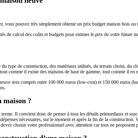
e maison neuve
r, vous pouvez trés simplement obtenir un prix budget maison bois ou tra
ités de calcul des coûts et budgets pour estimer le prix de votre future 
u type de construction, des matériaux utilisés, du terrain choisi, du c
 » tout comme il existe des maisons de haut de gamme, tout comme il en 
 neuve sera compris entre 100 000 euros (low-cost) et 150 000 euros (
os.
a maison ?
 terme. Il convient donc de penser à tous les détails primordiaux et susc
penses nécessaires, sur le moment et après la fin de la construction. Vo
s devez choisir votre professionnel avec attention car tous ne proposen
 construction d’une maison ?