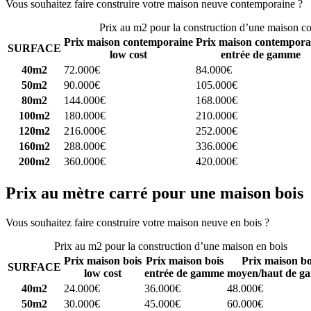
Vous souhaitez faire construire votre maison neuve contemporaine ?
C
Prix au m2 pour la construction d’une maison c
Prix maison contemporaine
Prix maison contempora
SURFACE
low cost
entrée de gamme
40m2
72.000€
84.000€
50m2
90.000€
105.000€
80m2
144.000€
168.000€
100m2
180.000€
210.000€
120m2
216.000€
252.000€
160m2
288.000€
336.000€
200m2
360.000€
420.000€
Prix au mètre carré pour une maison bois
Vous souhaitez faire construire votre maison neuve en bois ?
Comparez
Prix au m2 pour la construction d’une maison en bois
Prix maison bois
Prix maison bois
Prix maison bo
SURFACE
low cost
entrée de gamme
moyen/haut de g
40m2
24.000€
36.000€
48.000€
50m2
30.000€
45.000€
60.000€