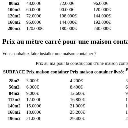
80m2
48.000€
72.000€
96.000€
100m2
60.000€
90.000€
120.000€
120m2
72.000€
108.000€
144.000€
160m2
96.000€
144.000€
192.000€
200m2
120.000€
180.000€
240.000€
Prix au mètre carré pour une maison cont
Vous souhaitez faire installer une maison container ?
Comparez 4 const
Prix au m2 pour la construction d’une maison cont
P
SURFACE
Prix maison container
Prix maison container livrée
28m2
3.000€
4.200€
3
56m2
6.000€
8.400€
6
84m2
9.000€
12.600€
9
112m2
12.000€
16.800€
1
140m2
15.000€
21.000€
1
168m2
18.000€
25.200€
1
196m2
21.000€
29.400€
2