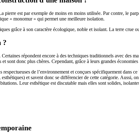
 pierre est par exemple de moins en moins utilisée. Par contre, le parpaing
brique « monomur » qui permet une meilleure isolation.
ues grâce à son caractère écologique, noble et isolant. La terre crue ou
n ?
. Certaines répondent encore à des techniques traditionnels avec des m
et sont donc plus chères. Cependant, grâce à leurs grandes économies d’
us respectueuses de l’environnement et conçues spécifiquement dans ce b
, esthétiques) et savent donc se différencier de cette catégorie. Aussi, 
itations. Leur esthétique est discutable mais elles sont solides, isolantes
temporaine