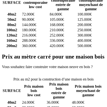
contemporaine
contemporaine
SURFACE
contemporaine
entrée de
moyen/haut de
low cost
gamme
gamme
40m2
72.000€
84.000€
100.000€
50m2
90.000€
105.000€
125.000€
80m2
144.000€
168.000€
200.000€
100m2
180.000€
210.000€
250.000€
120m2
216.000€
252.000€
300.000€
160m2
288.000€
336.000€
400.000€
200m2
360.000€
420.000€
500.000€
Prix au mètre carré pour une maison bois
Vous souhaitez faire construire votre maison neuve en bois ?
Comparez 4 constructeurs ici
Prix au m2 pour la construction d’une maison en bois
Prix maison
Prix maison
Prix maison bois
bois
SURFACE
bois
moyen/haut de
entrée de
low cost
gamme
gamme
40m2
24.000€
36.000€
48.000€