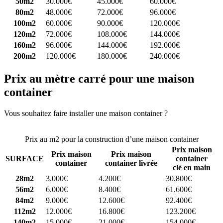
50m2
30.000€
45.000€
60.000€
80m2
48.000€
72.000€
96.000€
100m2
60.000€
90.000€
120.000€
120m2
72.000€
108.000€
144.000€
160m2
96.000€
144.000€
192.000€
200m2
120.000€
180.000€
240.000€
Prix au mètre carré pour une maison
container
Vous souhaitez faire installer une maison container ?
Comparez 4
constructeurs ici
Prix au m2 pour la construction d’une maison container
Prix maison
Prix maison
Prix maison
SURFACE
container
container
container livrée
clé en main
28m2
3.000€
4.200€
30.800€
56m2
6.000€
8.400€
61.600€
84m2
9.000€
12.600€
92.400€
112m2
12.000€
16.800€
123.200€
140m2
15.000€
21.000€
154.000€