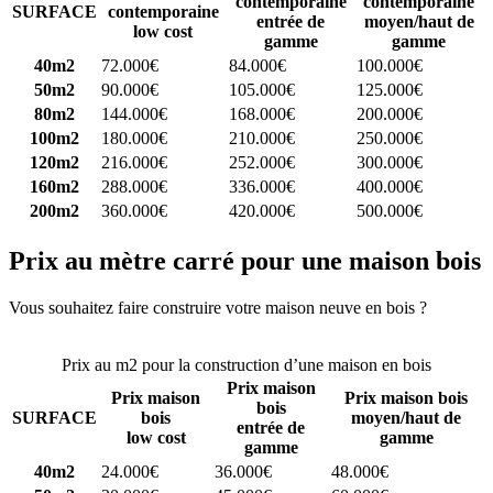
contemporaine
contemporaine
SURFACE
contemporaine
entrée de
moyen/haut de
low cost
gamme
gamme
40m2
72.000€
84.000€
100.000€
50m2
90.000€
105.000€
125.000€
80m2
144.000€
168.000€
200.000€
100m2
180.000€
210.000€
250.000€
120m2
216.000€
252.000€
300.000€
160m2
288.000€
336.000€
400.000€
200m2
360.000€
420.000€
500.000€
Prix au mètre carré pour une maison bois
Vous souhaitez faire construire votre maison neuve en bois ?
Comparez 4 constructeurs ici
Prix au m2 pour la construction d’une maison en bois
Prix maison
Prix maison
Prix maison bois
bois
SURFACE
bois
moyen/haut de
entrée de
low cost
gamme
gamme
40m2
24.000€
36.000€
48.000€