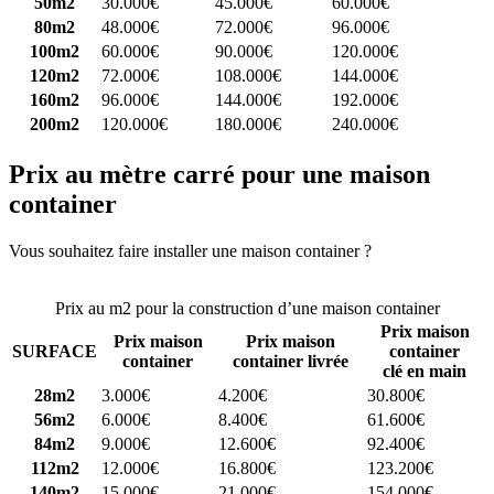
50m2
30.000€
45.000€
60.000€
80m2
48.000€
72.000€
96.000€
100m2
60.000€
90.000€
120.000€
120m2
72.000€
108.000€
144.000€
160m2
96.000€
144.000€
192.000€
200m2
120.000€
180.000€
240.000€
Prix au mètre carré pour une maison
container
Vous souhaitez faire installer une maison container ?
Comparez 4
constructeurs ici
Prix au m2 pour la construction d’une maison container
Prix maison
Prix maison
Prix maison
SURFACE
container
container
container livrée
clé en main
28m2
3.000€
4.200€
30.800€
56m2
6.000€
8.400€
61.600€
84m2
9.000€
12.600€
92.400€
112m2
12.000€
16.800€
123.200€
140m2
15.000€
21.000€
154.000€