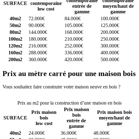
contemporaine
contemporaine
SURFACE
contemporaine
entrée de
moyen/haut de
low cost
gamme
gamme
40m2
72.000€
84.000€
100.000€
50m2
90.000€
105.000€
125.000€
80m2
144.000€
168.000€
200.000€
100m2
180.000€
210.000€
250.000€
120m2
216.000€
252.000€
300.000€
160m2
288.000€
336.000€
400.000€
200m2
360.000€
420.000€
500.000€
Prix au mètre carré pour une maison bois
Vous souhaitez faire construire votre maison neuve en bois ?
Comparez 4 constructeurs ici
Prix au m2 pour la construction d’une maison en bois
Prix maison
Prix maison
Prix maison bois
bois
SURFACE
bois
moyen/haut de
entrée de
low cost
gamme
gamme
40m2
24.000€
36.000€
48.000€