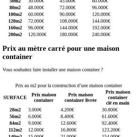
50m2
30.000€
45.000€
60.000€
80m2
48.000€
72.000€
96.000€
100m2
60.000€
90.000€
120.000€
120m2
72.000€
108.000€
144.000€
160m2
96.000€
144.000€
192.000€
200m2
120.000€
180.000€
240.000€
Prix au mètre carré pour une maison
container
Vous souhaitez faire installer une maison container ?
Comparez 4
constructeurs ici
Prix au m2 pour la construction d’une maison container
Prix maison
Prix maison
Prix maison
SURFACE
container
container
container livrée
clé en main
28m2
3.000€
4.200€
30.800€
56m2
6.000€
8.400€
61.600€
84m2
9.000€
12.600€
92.400€
112m2
12.000€
16.800€
123.200€
140m2
15.000€
21.000€
154.000€