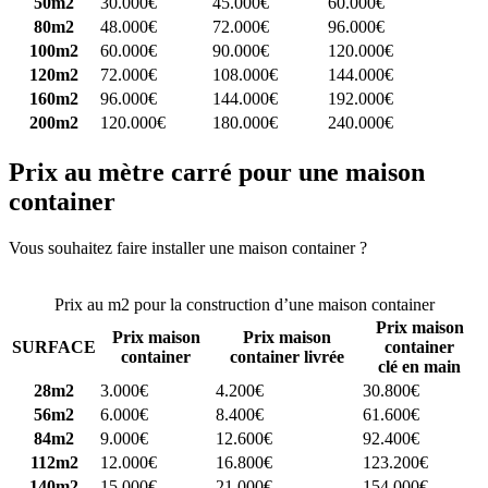
50m2
30.000€
45.000€
60.000€
80m2
48.000€
72.000€
96.000€
100m2
60.000€
90.000€
120.000€
120m2
72.000€
108.000€
144.000€
160m2
96.000€
144.000€
192.000€
200m2
120.000€
180.000€
240.000€
Prix au mètre carré pour une maison
container
Vous souhaitez faire installer une maison container ?
Comparez 4
constructeurs ici
Prix au m2 pour la construction d’une maison container
Prix maison
Prix maison
Prix maison
SURFACE
container
container
container livrée
clé en main
28m2
3.000€
4.200€
30.800€
56m2
6.000€
8.400€
61.600€
84m2
9.000€
12.600€
92.400€
112m2
12.000€
16.800€
123.200€
140m2
15.000€
21.000€
154.000€