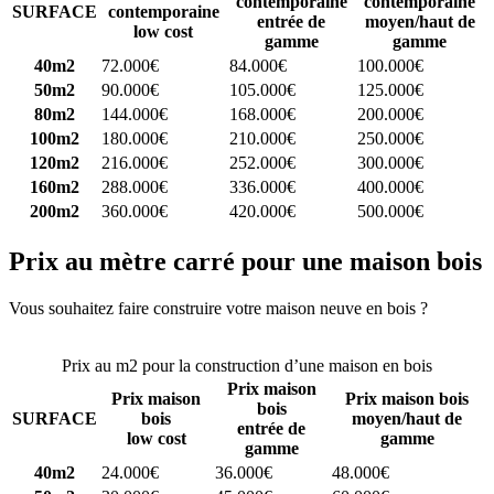
contemporaine
contemporaine
SURFACE
contemporaine
entrée de
moyen/haut de
low cost
gamme
gamme
40m2
72.000€
84.000€
100.000€
50m2
90.000€
105.000€
125.000€
80m2
144.000€
168.000€
200.000€
100m2
180.000€
210.000€
250.000€
120m2
216.000€
252.000€
300.000€
160m2
288.000€
336.000€
400.000€
200m2
360.000€
420.000€
500.000€
Prix au mètre carré pour une maison bois
Vous souhaitez faire construire votre maison neuve en bois ?
Comparez 4 constructeurs ici
Prix au m2 pour la construction d’une maison en bois
Prix maison
Prix maison
Prix maison bois
bois
SURFACE
bois
moyen/haut de
entrée de
low cost
gamme
gamme
40m2
24.000€
36.000€
48.000€