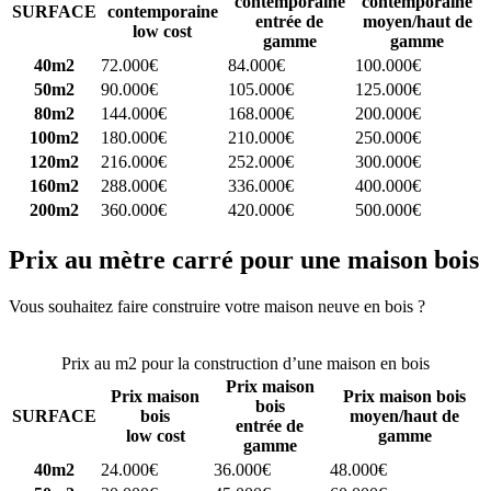
contemporaine
contemporaine
SURFACE
contemporaine
entrée de
moyen/haut de
low cost
gamme
gamme
40m2
72.000€
84.000€
100.000€
50m2
90.000€
105.000€
125.000€
80m2
144.000€
168.000€
200.000€
100m2
180.000€
210.000€
250.000€
120m2
216.000€
252.000€
300.000€
160m2
288.000€
336.000€
400.000€
200m2
360.000€
420.000€
500.000€
Prix au mètre carré pour une maison bois
Vous souhaitez faire construire votre maison neuve en bois ?
Comparez 4 constructeurs ici
Prix au m2 pour la construction d’une maison en bois
Prix maison
Prix maison
Prix maison bois
bois
SURFACE
bois
moyen/haut de
entrée de
low cost
gamme
gamme
40m2
24.000€
36.000€
48.000€