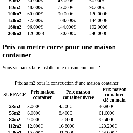
50m2
30.000€
45.000€
60.000€
80m2
48.000€
72.000€
96.000€
100m2
60.000€
90.000€
120.000€
120m2
72.000€
108.000€
144.000€
160m2
96.000€
144.000€
192.000€
200m2
120.000€
180.000€
240.000€
Prix au mètre carré pour une maison
container
Vous souhaitez faire installer une maison container ?
Comparez 4
constructeurs ici
Prix au m2 pour la construction d’une maison container
Prix maison
Prix maison
Prix maison
SURFACE
container
container
container livrée
clé en main
28m2
3.000€
4.200€
30.800€
56m2
6.000€
8.400€
61.600€
84m2
9.000€
12.600€
92.400€
112m2
12.000€
16.800€
123.200€
140m2
15.000€
21.000€
154.000€