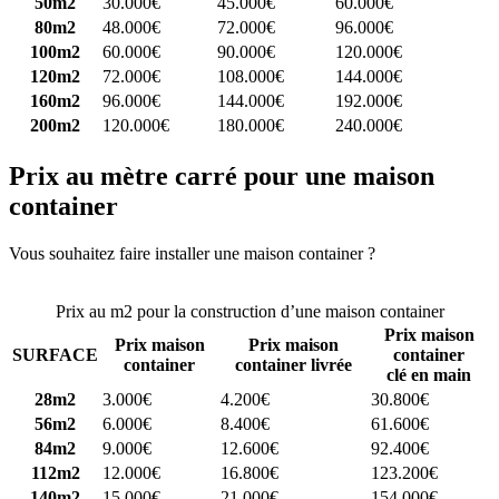
50m2
30.000€
45.000€
60.000€
80m2
48.000€
72.000€
96.000€
100m2
60.000€
90.000€
120.000€
120m2
72.000€
108.000€
144.000€
160m2
96.000€
144.000€
192.000€
200m2
120.000€
180.000€
240.000€
Prix au mètre carré pour une maison
container
Vous souhaitez faire installer une maison container ?
Comparez 4
constructeurs ici
Prix au m2 pour la construction d’une maison container
Prix maison
Prix maison
Prix maison
SURFACE
container
container
container livrée
clé en main
28m2
3.000€
4.200€
30.800€
56m2
6.000€
8.400€
61.600€
84m2
9.000€
12.600€
92.400€
112m2
12.000€
16.800€
123.200€
140m2
15.000€
21.000€
154.000€