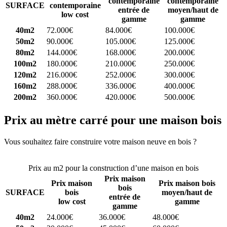
contemporaine
contemporaine
SURFACE
contemporaine
entrée de
moyen/haut de
low cost
gamme
gamme
40m2
72.000€
84.000€
100.000€
50m2
90.000€
105.000€
125.000€
80m2
144.000€
168.000€
200.000€
100m2
180.000€
210.000€
250.000€
120m2
216.000€
252.000€
300.000€
160m2
288.000€
336.000€
400.000€
200m2
360.000€
420.000€
500.000€
Prix au mètre carré pour une maison bois
Vous souhaitez faire construire votre maison neuve en bois ?
Comparez 4 constructeurs ici
Prix au m2 pour la construction d’une maison en bois
Prix maison
Prix maison
Prix maison bois
bois
SURFACE
bois
moyen/haut de
entrée de
low cost
gamme
gamme
40m2
24.000€
36.000€
48.000€