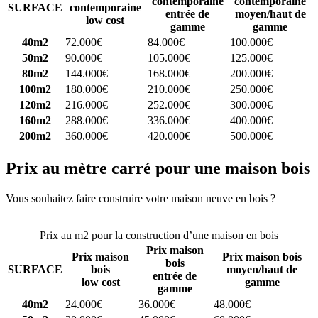
contemporaine
contemporaine
SURFACE
contemporaine
entrée de
moyen/haut de
low cost
gamme
gamme
40m2
72.000€
84.000€
100.000€
50m2
90.000€
105.000€
125.000€
80m2
144.000€
168.000€
200.000€
100m2
180.000€
210.000€
250.000€
120m2
216.000€
252.000€
300.000€
160m2
288.000€
336.000€
400.000€
200m2
360.000€
420.000€
500.000€
Prix au mètre carré pour une maison bois
Vous souhaitez faire construire votre maison neuve en bois ?
Comparez 4 constructeurs ici
Prix au m2 pour la construction d’une maison en bois
Prix maison
Prix maison
Prix maison bois
bois
SURFACE
bois
moyen/haut de
entrée de
low cost
gamme
gamme
40m2
24.000€
36.000€
48.000€