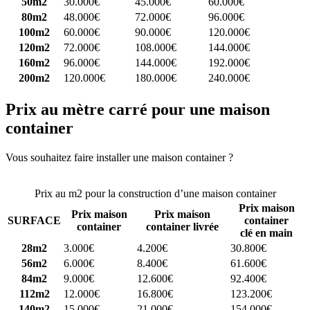
50m2
30.000€
45.000€
60.000€
80m2
48.000€
72.000€
96.000€
100m2
60.000€
90.000€
120.000€
120m2
72.000€
108.000€
144.000€
160m2
96.000€
144.000€
192.000€
200m2
120.000€
180.000€
240.000€
Prix au mètre carré pour une maison
container
Vous souhaitez faire installer une maison container ?
Comparez 4
constructeurs ici
Prix au m2 pour la construction d’une maison container
Prix maison
Prix maison
Prix maison
SURFACE
container
container
container livrée
clé en main
28m2
3.000€
4.200€
30.800€
56m2
6.000€
8.400€
61.600€
84m2
9.000€
12.600€
92.400€
112m2
12.000€
16.800€
123.200€
140m2
15.000€
21.000€
154.000€