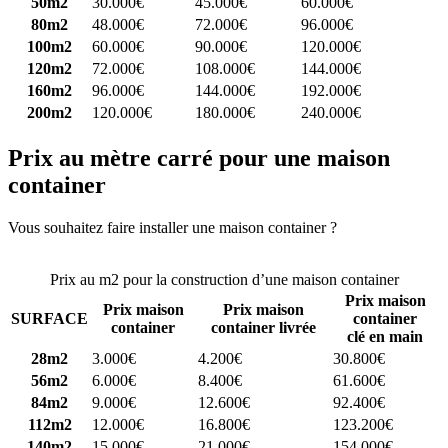
50m2
30.000€
45.000€
60.000€
80m2
48.000€
72.000€
96.000€
100m2
60.000€
90.000€
120.000€
120m2
72.000€
108.000€
144.000€
160m2
96.000€
144.000€
192.000€
200m2
120.000€
180.000€
240.000€
Prix au mètre carré pour une maison
container
Vous souhaitez faire installer une maison container ?
Comparez 4
constructeurs ici
Prix au m2 pour la construction d’une maison container
Prix maison
Prix maison
Prix maison
SURFACE
container
container
container livrée
clé en main
28m2
3.000€
4.200€
30.800€
56m2
6.000€
8.400€
61.600€
84m2
9.000€
12.600€
92.400€
112m2
12.000€
16.800€
123.200€
140m2
15.000€
21.000€
154.000€