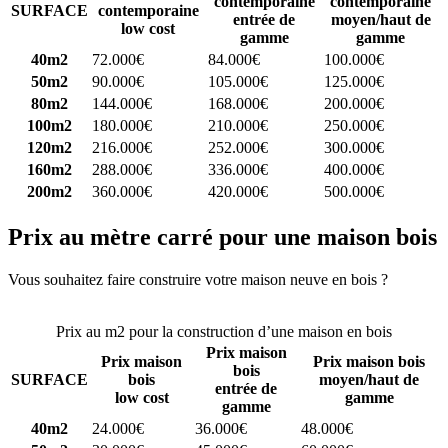
contemporaine
contemporaine
SURFACE
contemporaine
entrée de
moyen/haut de
low cost
gamme
gamme
40m2
72.000€
84.000€
100.000€
50m2
90.000€
105.000€
125.000€
80m2
144.000€
168.000€
200.000€
100m2
180.000€
210.000€
250.000€
120m2
216.000€
252.000€
300.000€
160m2
288.000€
336.000€
400.000€
200m2
360.000€
420.000€
500.000€
Prix au mètre carré pour une maison bois
Vous souhaitez faire construire votre maison neuve en bois ?
Comparez 4 constructeurs ici
Prix au m2 pour la construction d’une maison en bois
Prix maison
Prix maison
Prix maison bois
bois
SURFACE
bois
moyen/haut de
entrée de
low cost
gamme
gamme
40m2
24.000€
36.000€
48.000€